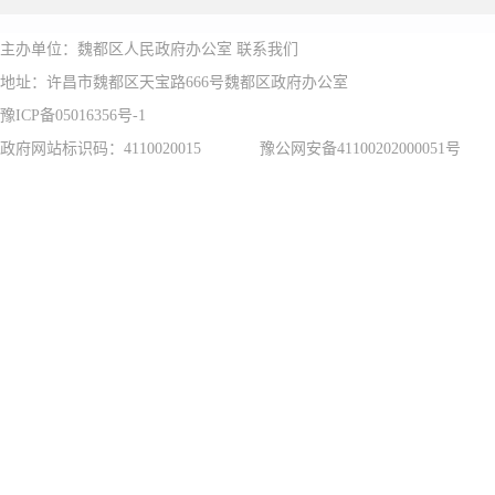
主办单位：魏都区人民政府办公室
联系我们
息编码。每条信息有唯一的信
地址：许昌市魏都区天宝路666号魏都区政府办公室
豫ICP备05016356号-1
2.公开内容。简要描述公
政府网站标识码：4110020015
豫公网安备41100202000051号
3.公开形式。公开形式是
分为主动公开、依申请公开和
二、主动公开
(一)公开范围