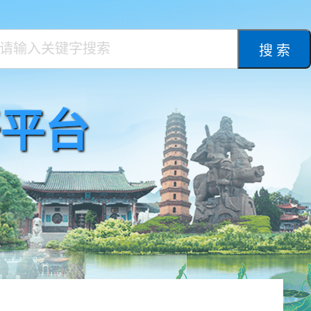
搜 索
平台