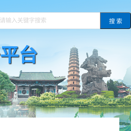
搜 索
平台