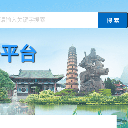
搜 索
平台