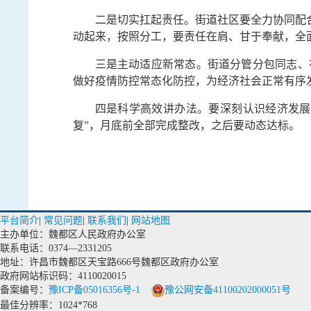
二是切实扛起责任。街道社区要全力协同配
动起来，按照分工，要责任在肩、甘于奉献，全
三是主动适应新常态。街道分管分包同志、
做好疫情防控常态化防控，为经济社会正常有序
四是科学高效讲办法。要深刻认识经济发展
复”，月底前全部完成整改，之后要动态达标。
平台简介
|
常见问题
|
联系我们
|
网站地图
主办单位：魏都区人民政府办公室
联系电话：0374—2331205
地址：许昌市魏都区天宝路666号魏都区政府办公室
政府网站标识码：4110020015
备案编号：
豫ICP备05016356号-1
豫公网安备41100202000051号
最佳分辨率：1024*768