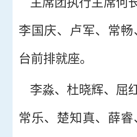
主席团执行主席何
李国庆、卢军、常畅
台前排就座。
李淼、杜晓辉、屈
常乐、楚知真、薛睿