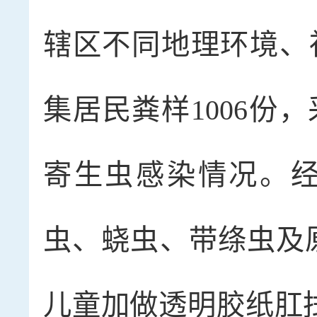
辖区不同地理环境、
集居民粪样1006份
寄生虫感染情况。
虫、蛲虫、带绦虫及原
儿童加做透明胶纸肛拭